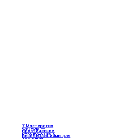
7 Мастерство
фигуры —
практическое
руководство с
рекомендациями для
здоровья,