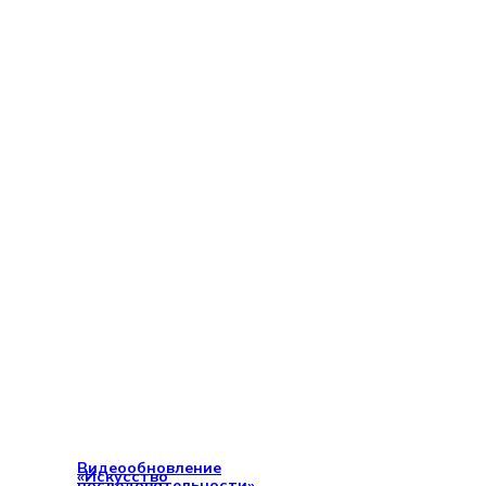
Видеообновление
«Искусство
последовательности»