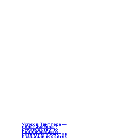
Успех в Твиттере —
практическое
руководство по
продвижению и
развитию проектов
в социальных сетях