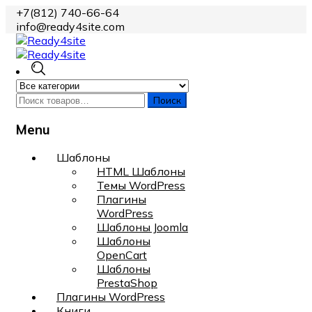
+7(812) 740-66-64
info@ready4site.com
Поиск
Menu
Skip
Шаблоны
to
HTML Шаблоны
content
Темы WordPress
Плагины
WordPress
Шаблоны Joomla
Шаблоны
OpenCart
Шаблоны
PrestaShop
Плагины WordPress
Книги