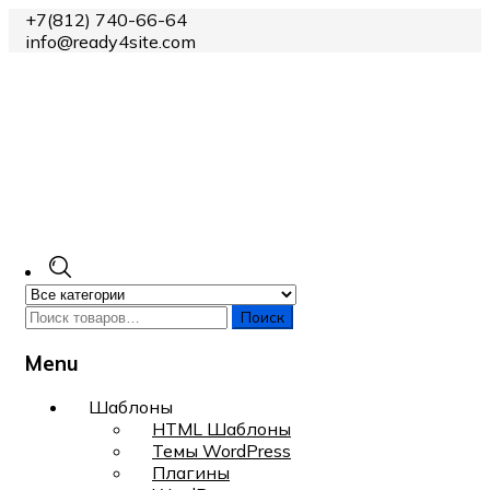
+7(812) 740-66-64
info@ready4site.com
Поиск
Menu
Skip
Шаблоны
to
HTML Шаблоны
content
Темы WordPress
Плагины