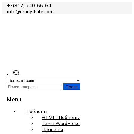
+7(812) 740-66-64
info@ready4site.com
Поиск
Menu
Skip
Шаблоны
to
HTML Шаблоны
content
Темы WordPress
Плагины