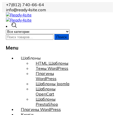
+7(812) 740-66-64
info@ready4site.com
Поиск
Menu
Skip
Шаблоны
to
HTML Шаблоны
content
Темы WordPress
Плагины
WordPress
Шаблоны Joomla
Шаблоны
OpenCart
Шаблоны
PrestaShop
Плагины WordPress
Книги