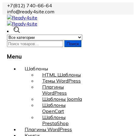
+7(812) 740-66-64
info@ready4site.com
Поиск
Menu
Skip
Шаблоны
to
HTML Шаблоны
content
Темы WordPress
Плагины
WordPress
Шаблоны Joomla
Шаблоны
OpenCart
Шаблоны
PrestaShop
Плагины WordPress
Книги