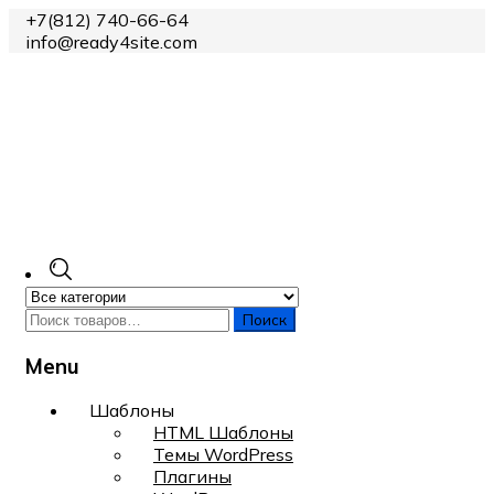
+7(812) 740-66-64
info@ready4site.com
Поиск
Menu
Skip
Шаблоны
to
HTML Шаблоны
content
Темы WordPress
Плагины