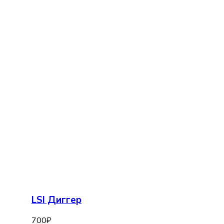
LSI Диггер
700
₽