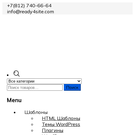
+7(812) 740-66-64
info@ready4site.com
Поиск
Menu
Skip
Шаблоны
to
HTML Шаблоны
content
Темы WordPress
Плагины