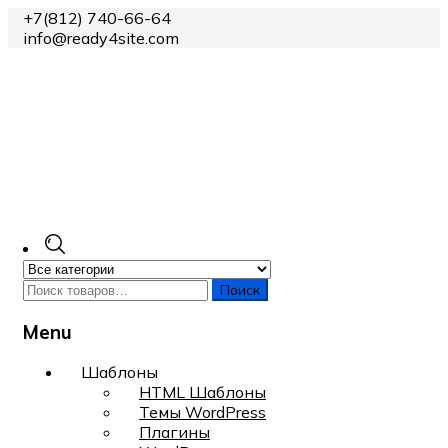
+7(812) 740-66-64
info@ready4site.com
Поиск
Menu
Skip
Шаблоны
to
HTML Шаблоны
content
Темы WordPress
Плагины