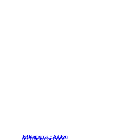
JetElements – Addon
for Elementor Page