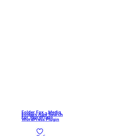
Folder Fox – Media
Folders And Search
For WordPress
WordPress Plugin