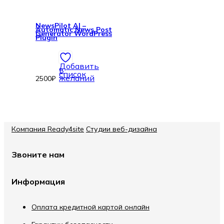
NewsPilot AI –
Automatic News Post
Generator WordPress
Plugin
Добавить
в
список
желаний
2500
₽
Компания Ready4site
Студии веб-дизайна
Звоните нам
Информация
Оплата кредитной картой онлайн