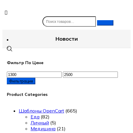
Skip
to
content
Новости
Фильтр По Цене
Минимальная
Максимальная
цена
цена
Фильтрация
Product Categories
Шаблоны OpenCart
(665)
Еда
(82)
Личный
(5)
Медицина
(21)