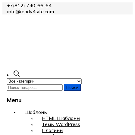
+7(812) 740-66-64
info@ready4site.com
Поиск
Menu
Skip
Шаблоны
to
HTML Шаблоны
content
Темы WordPress
Плагины