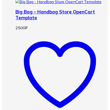
Big Bag – Handbag Store OpenCart
Template
2500
₽