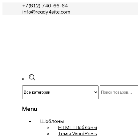
+7(812) 740-66-64
info@ready4site.com
Menu
Skip
Шаблоны
to
HTML Шаблоны
content
Темы WordPress