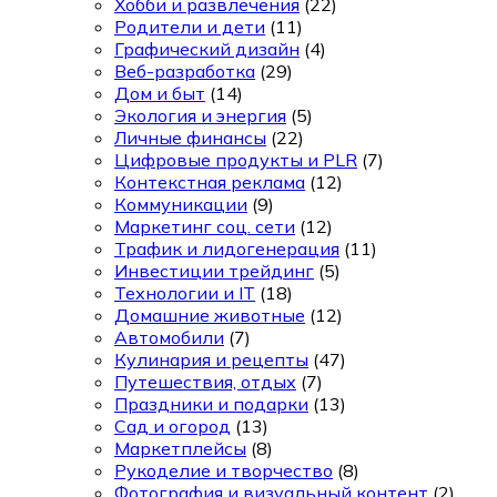
Хобби и развлечения
(22)
Родители и дети
(11)
Графический дизайн
(4)
Веб-разработка
(29)
Дом и быт
(14)
Экология и энергия
(5)
Личные финансы
(22)
Цифровые продукты и PLR
(7)
Контекстная реклама
(12)
Коммуникации
(9)
Маркетинг соц. сети
(12)
Трафик и лидогенерация
(11)
Инвестиции трейдинг
(5)
Технологии и IT
(18)
Домашние животные
(12)
Автомобили
(7)
Кулинария и рецепты
(47)
Путешествия, отдых
(7)
Праздники и подарки
(13)
Сад и огород
(13)
Маркетплейсы
(8)
Рукоделие и творчество
(8)
Фотография и визуальный контент
(2)