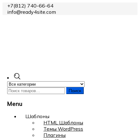
+7(812) 740-66-64
info@ready4site.com
Поиск
Menu
Skip
Шаблоны
to
HTML Шаблоны
content
Темы WordPress
Плагины