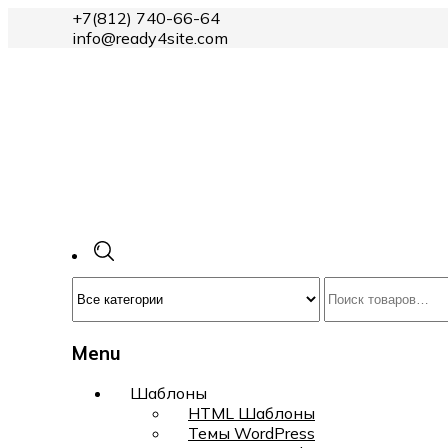
+7(812) 740-66-64
info@ready4site.com
Menu
Skip
Шаблоны
to
HTML Шаблоны
content
Темы WordPress