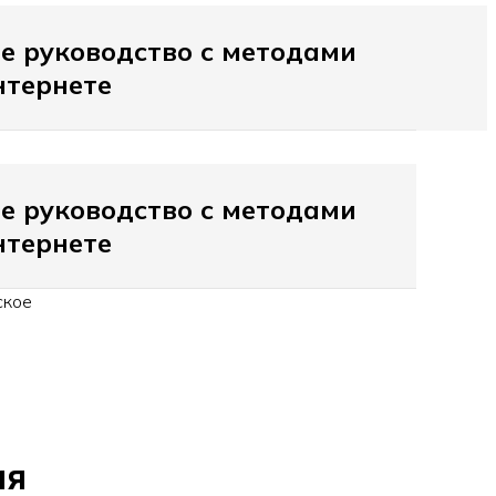
е руководство с методами
нтернете
е руководство с методами
нтернете
ское
ия