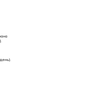
зана
.
день).