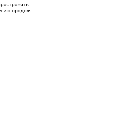
пространять
тегию продаж