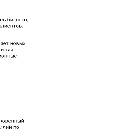
в бизнеса,
лиентов.
.
ляет новых
и, вы
ионные
скоренный
илий по