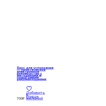
Хаос для успокоения
— практическое
электронное
руководство с
методиками и
пошаговыми
рекомендациями
Добавить
в
список
желаний
700
₽