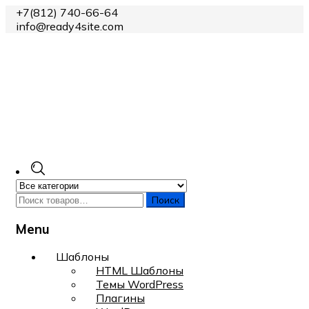
+7(812) 740-66-64
info@ready4site.com
Поиск
Menu
Skip
Шаблоны
to
HTML Шаблоны
content
Темы WordPress
Плагины