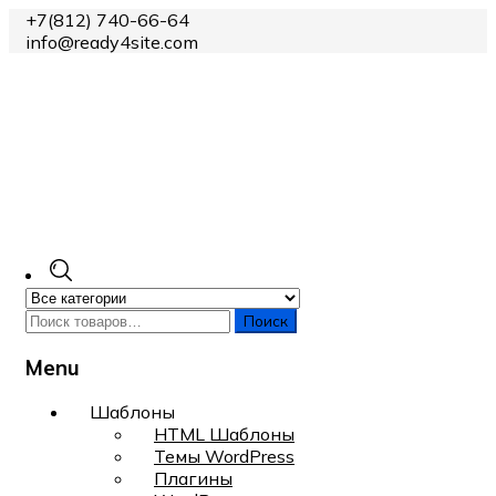
+7(812) 740-66-64
info@ready4site.com
Поиск
Menu
Skip
Шаблоны
to
HTML Шаблоны
content
Темы WordPress
Плагины