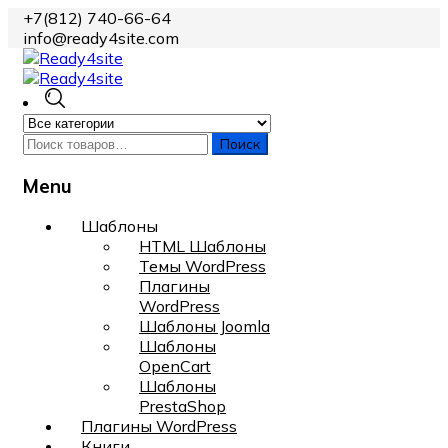
+7(812) 740-66-64
info@ready4site.com
Поиск
Menu
Skip
Шаблоны
to
HTML Шаблоны
content
Темы WordPress
Плагины
WordPress
Шаблоны Joomla
Шаблоны
OpenCart
Шаблоны
PrestaShop
Плагины WordPress
Книги