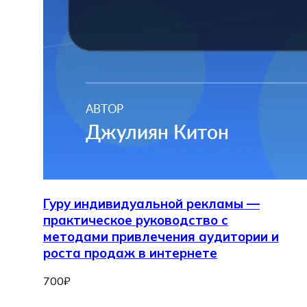
Гуру индивидуальной рекламы —
практическое руководство с
методами привлечения аудитории и
роста продаж в интернете
700
₽