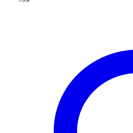
700
₽