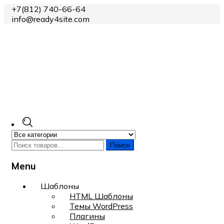
+7(812) 740-66-64
info@ready4site.com
Поиск
Menu
Skip
Шаблоны
to
HTML Шаблоны
content
Темы WordPress
Плагины