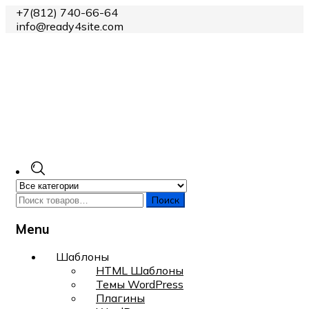
+7(812) 740-66-64
info@ready4site.com
Поиск
Menu
Skip
Шаблоны
to
HTML Шаблоны
content
Темы WordPress
Плагины