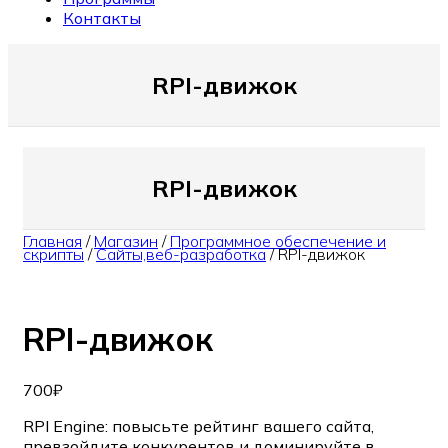
Контакты
RPI-движок
RPI-движок
Главная
/
Магазин
/
Программное обеспечение и
скрипты
/
Сайты,веб-разработка
/
RPI-движок
RPI-движок
700
₽
RPI Engine: повысьте рейтинг вашего сайта,
превзойдите конкурентов и доминируйте в