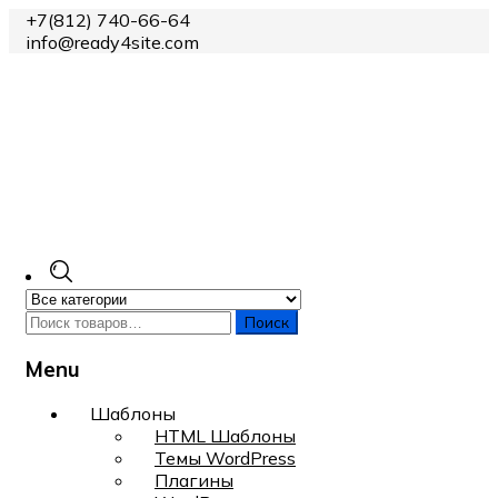
+7(812) 740-66-64
info@ready4site.com
Поиск
Menu
Skip
Шаблоны
to
HTML Шаблоны
content
Темы WordPress
Плагины