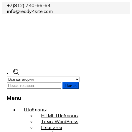
+7(812) 740-66-64
info@ready4site.com
Поиск
Menu
Skip
Шаблоны
to
HTML Шаблоны
content
Темы WordPress
Плагины