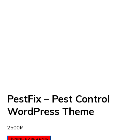
Внимание!
Eсли вы не видите демо данного шаблона, то вам
необходимо включить VPN и перезагрузить
страницу.
Перезагрузить страницу
Если вы хотите получить счет на оплату и
оформить сделку, то позвоните по телефону
+7(812)740-66-64
или воспользуйтесь виджетом
обратной связи для заказа звонка (нижний
правый угол)
PestFix – Pest Control
WordPress Theme
2500
₽
Купить в один клик