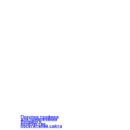
Покупка трафика
для привлечения
большого
количества
посетителей сайта