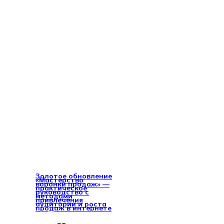
Золотое обновление
«Мастерство
воронки продаж» —
практическое
руководство с
методами
привлечения
аудитории и роста
продаж в интернете