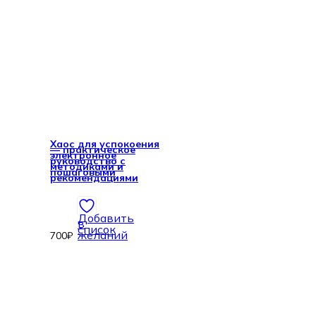
Хаос для успокоения
— практическое
электронное
руководство с
методиками и
пошаговыми
рекомендациями
Добавить
в
список
желаний
700
₽