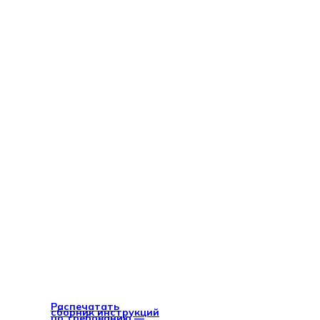
Распечатать
сборник инструкций
по требованию —