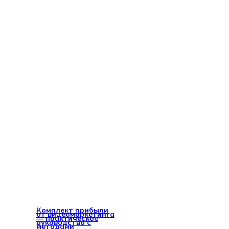
Комплект прибыли
от видеомаркетинга
— практическое
руководство с
методами