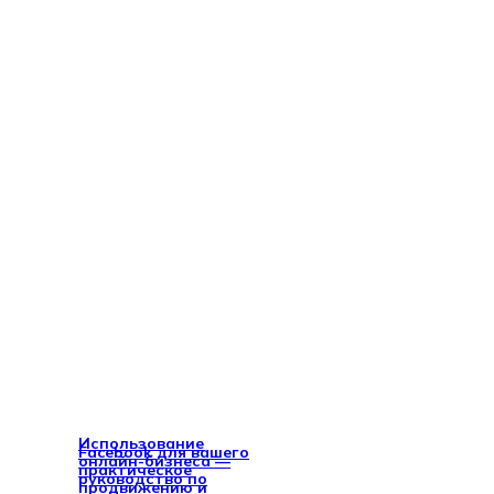
Использование
Facebook для вашего
онлайн-бизнеса —
практическое
руководство по
продвижению и