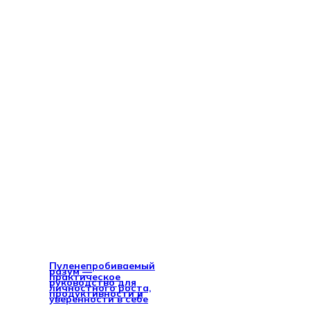
Пуленепробиваемый
разум —
практическое
руководство для
личностного роста,
продуктивности и
уверенности в себе