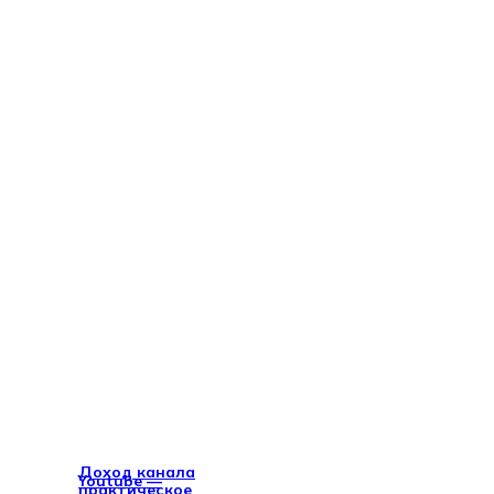
Доход канала
Youtube —
практическое