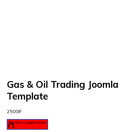
Eсли вы не видите демо данного шаблона, то вам
необходимо включить VPN и перезагрузить
страницу.
Перезагрузить страницу
Если вы хотите получить счет на оплату и
оформить сделку, то позвоните по телефону
+7(812)740-66-64
или воспользуйтесь виджетом
обратной связи для заказа звонка (нижний
правый угол)
Gas & Oil Trading Joomla
Template
2500
₽
Купить в один клик