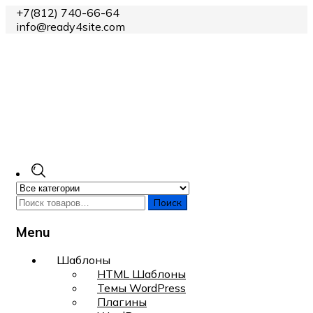
+7(812) 740-66-64
info@ready4site.com
Поиск
Menu
Skip
Шаблоны
to
HTML Шаблоны
content
Темы WordPress
Плагины