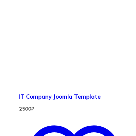
IT Company Joomla Template
2500
₽