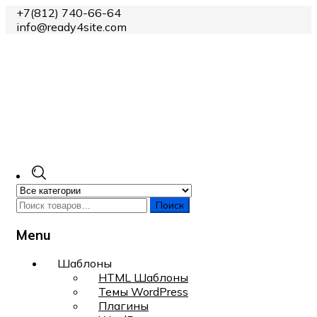
+7(812) 740-66-64
info@ready4site.com
Поиск
Menu
Skip
Шаблоны
to
HTML Шаблоны
content
Темы WordPress
Плагины