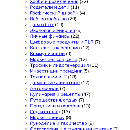
Хобби и развлечения
(22)
Родители и дети
(11)
Графический дизайн
(4)
Веб-разработка
(29)
Дом и быт
(14)
Экология и энергия
(5)
Личные финансы
(22)
Цифровые продукты и PLR
(7)
Контекстная реклама
(12)
Коммуникации
(9)
Маркетинг соц. сети
(12)
Трафик и лидогенерация
(11)
Инвестиции трейдинг
(5)
Технологии и IT
(18)
Домашние животные
(12)
Автомобили
(7)
Кулинария и рецепты
(47)
Путешествия, отдых
(7)
Праздники и подарки
(13)
Сад и огород
(13)
Маркетплейсы
(8)
Рукоделие и творчество
(8)
Фотография и визуальный контент
(2)