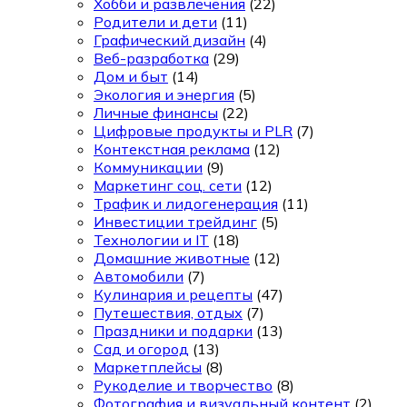
Хобби и развлечения
(22)
Родители и дети
(11)
Графический дизайн
(4)
Веб-разработка
(29)
Дом и быт
(14)
Экология и энергия
(5)
Личные финансы
(22)
Цифровые продукты и PLR
(7)
Контекстная реклама
(12)
Коммуникации
(9)
Маркетинг соц. сети
(12)
Трафик и лидогенерация
(11)
Инвестиции трейдинг
(5)
Технологии и IT
(18)
Домашние животные
(12)
Автомобили
(7)
Кулинария и рецепты
(47)
Путешествия, отдых
(7)
Праздники и подарки
(13)
Сад и огород
(13)
Маркетплейсы
(8)
Рукоделие и творчество
(8)
Фотография и визуальный контент
(2)